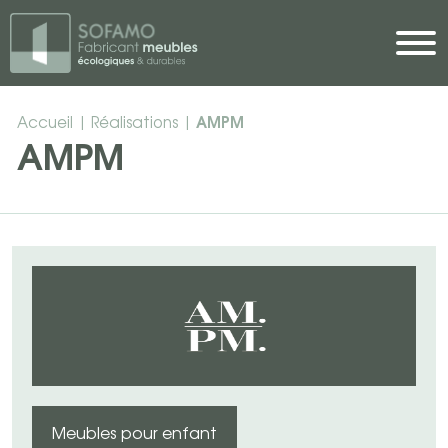
Skip to main content
AMPM
Accueil
|
Réalisations
|
AMPM
Meubles pour enfant